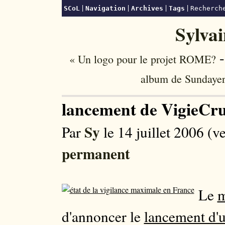
|
|
|
|
SCoL
Navigation
Archives
Tags
Recherc
Sylva
-
« Un logo pour le projet ROME?
album de Sundayer
lancement de VigieCr
Sy
Par
le 14 juillet 2006 (v
permanent
Le
m
d'annoncer le
lancement d'u