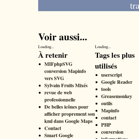
tr
Voir aussi...
Loading...
Loading...
À retenir
Tags les plus
MIFphpSVG
utilisés
conversion Mapinfo
userscript
vers SVG
Google Reader
Sylvain Fruits Mixés
tools
revue de web
Greasemonkey
professionnelle
outils
De belles icônes pour
Mapinfo
afficher proprement son
contact
kml dans Google Maps
PHP
Contact
conversion
Smart Google
informations