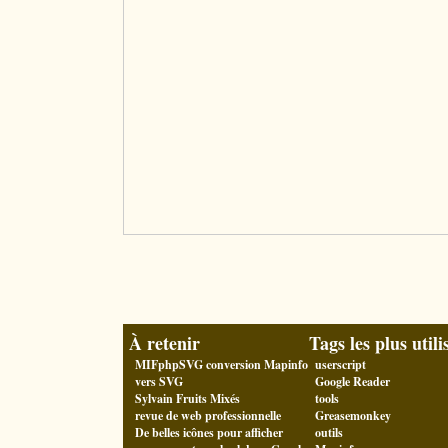
À retenir
Tags les plus utili
MIFphpSVG conversion Mapinfo
userscript
vers SVG
Google Reader
Sylvain Fruits Mixés
tools
revue de web professionnelle
Greasemonkey
De belles icônes pour afficher
outils