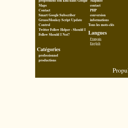
proprement son kml dans Google
Mapinfo
Maps
contact
Contact
PHP
Smart Google Subscriber
conversion
GreaseMonkey Script Update
informations
Control
Tous les mots-clés
Twitter Follow Helper - Should I
Langues
Follow Should I Not?
Français
English
Catégories
professionnel
productions
Propu