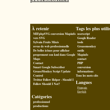
À retenir
Tags les plus utili
MIFphpSVG conversion Mapinfo
userscript
vers SVG
Google Reader
Sylvain Fruits Mixés
tools
revue de web professionnelle
Greasemonkey
De belles icônes pour afficher
outils
proprement son kml dans Google
Mapinfo
Maps
contact
Contact
PHP
Smart Google Subscriber
conversion
GreaseMonkey Script Update
informations
Control
Tous les mots-clés
Twitter Follow Helper - Should I
Langues
Follow Should I Not?
Français
English
Catégories
professionnel
productions