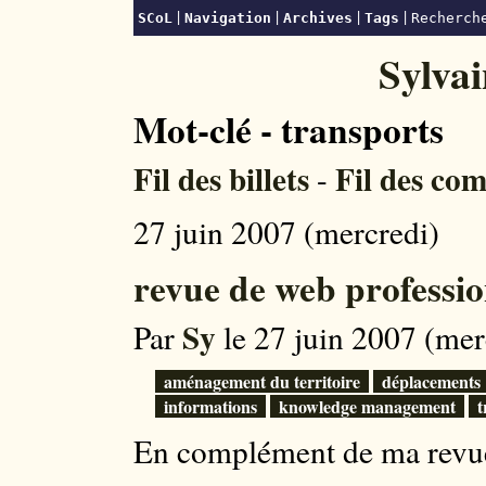
|
|
|
|
SCoL
Navigation
Archives
Tags
Recherc
Sylva
Mot-clé - transports
Fil des billets
Fil des co
-
27 juin 2007 (mercredi)
revue de web professio
Sy
Par
le 27 juin 2007 (mer
aménagement du territoire
déplacements
informations
knowledge management
t
En complément de ma revue 